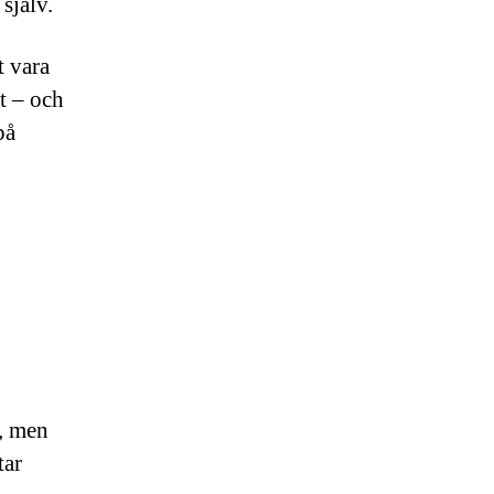
 själv.
t vara
st – och
på
, men
tar