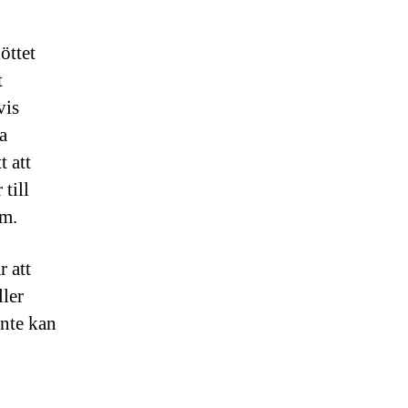
öttet
t
vis
a
t att
till
um.
 att
ller
inte kan