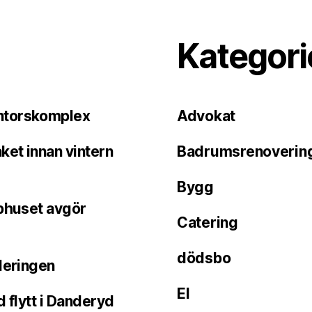
Kategori
ontorskomplex
Advokat
ket innan vintern
Badrumsrenoverin
Bygg
pphuset avgör
Catering
dödsbo
deringen
El
 flytt i Danderyd