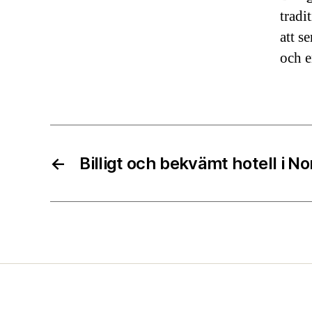
tradi
att s
och e
←
Billigt och bekvämt hotell i N