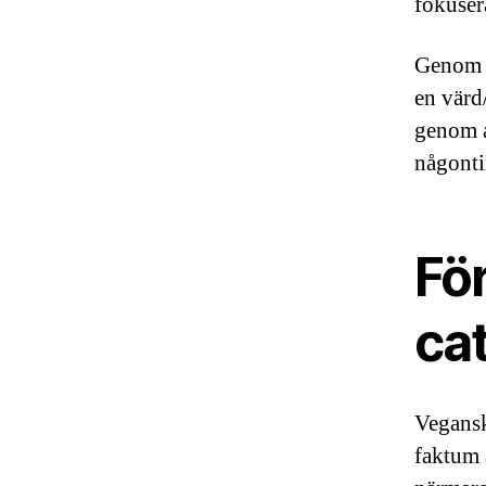
fokusera
Genom a
en värd/
genom a
någonti
Fö
ca
Vegansk
faktum ä