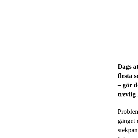
Dags a
flesta 
– gör d
trevlig
Probleme
gänget o
stekpan