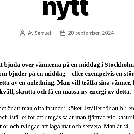
nytt
Av
Samuel
20 september, 2024
Inläggsförfattare
Inläggsdatum
tt bjuda över vännerna på en middag i Stockhol
som bjuder på en middag – eller exempelvis en stör
etta av en anledning. Man vill träffa sina vänner,
 kväll, skratta och få en massa ny energi av detta.
t är att man ofta fastnar i köket. Istället för att bli e
ch istället för att umgås så är man fjättrad vid kastru
nor och tvingad att laga mat och servera. Man är så