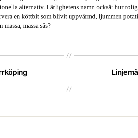
tionella alternativ. I ärlighetens namn också: hur rolig
ervera en köttbit som blivit uppvärmd, ljummen potati
n massa, massa sås?
orrköping
Linjemå