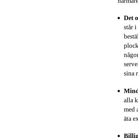
närmare
Det 
står 
bestä
plock
någon
serve
sina 
Mind
alla 
med a
äta e
Billi