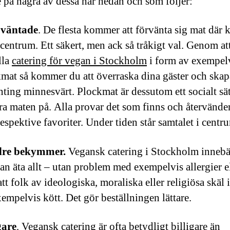
 på några av dessa här nedan och som följer:
oväntade
. De flesta kommer att förvänta sig mat där k
i centrum. Ett säkert, men ack så tråkigt val. Genom at
lla
catering för vegan i Stockholm
i form av exempel
mat så kommer du att överraska dina gäster och skap
ting minnesvärt. Plockmat är dessutom ett socialt sät
ra maten på. Alla provar det som finns och återvänder 
respektive favoriter. Under tiden står samtalet i centr
re bekymmer.
Vegansk catering i Stockholm innebär
kan äta allt – utan problem med exempelvis allergier e
tt folk av ideologiska, moraliska eller religiösa skäl 
xempelvis kött. Det gör beställningen lättare.
gare
. Vegansk catering är ofta betydligt billigare än