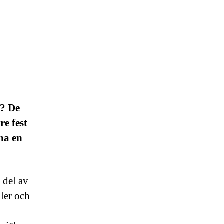
m? De
re fest
 ha en
n del av
ller och