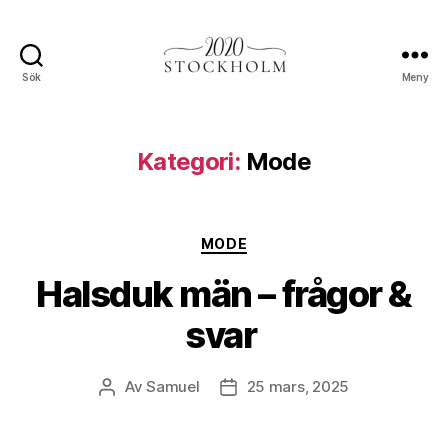
Sök
Meny
Stockholm2020.se
Kategori:
Mode
Kategorier
MODE
Halsduk män – frågor &
svar
Av
Samuel
25 mars, 2025
Inläggsförfattare
Inläggsdatum