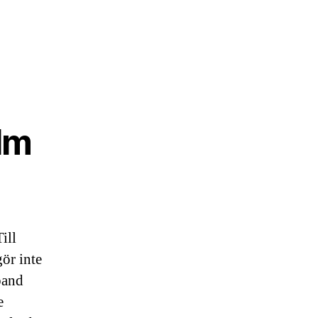
lm
ill
gör inte
band
e