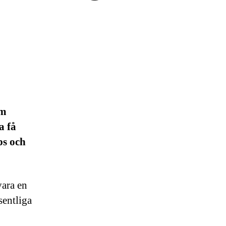
om
a få
ps och
vara en
sentliga