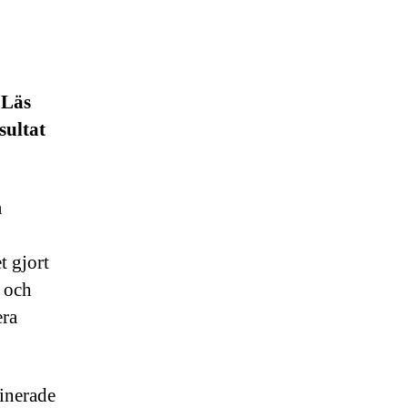
 Läs
sultat
a
t gjort
g och
era
tinerade