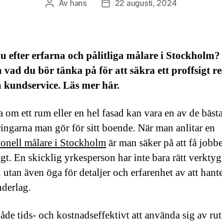
Av
hans
22 augusti, 2024
Inläggsförfattare
Inläggsdatum
u efter erfarna och pålitliga målare i Stockholm?
vad du bör tänka på för att säkra ett proffsigt re
 kundservice. Läs mer här.
a om ett rum eller en hel fasad kan vara en av de bäst
ringarna man gör för sitt boende. När man anlitar en
ionell målare i Stockholm
är man säker på att få jobbe
igt. En skicklig yrkesperson har inte bara rätt verkty
 utan även öga för detaljer och erfarenhet av att hant
nderlag.
både tids- och kostnadseffektivt att använda sig av ru