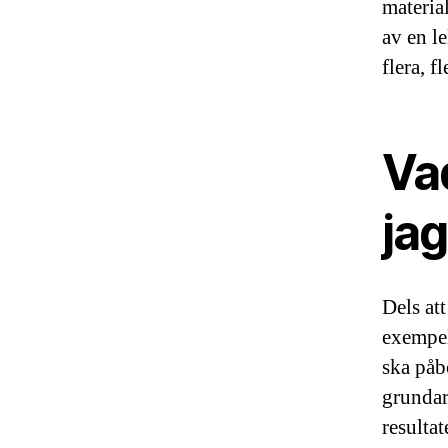
materia
av en l
flera, f
Va
jag
Dels at
exempel
ska påb
grundar
resultat