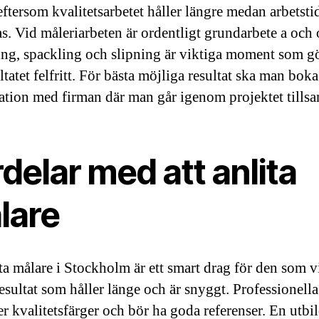
eftersom kvalitetsarbetet håller längre medan arbetsti
as. Vid måleriarbeten är ordentligt grundarbete a och 
ng, spackling och slipning är viktiga moment som g
ltatet felfritt. För bästa möjliga resultat ska man boka
ation med firman där man går igenom projektet tills
delar med att anlita
lare
ita målare i Stockholm är ett smart drag för den som vi
resultat som håller länge och är snyggt. Professionell
r kvalitetsfärger och bör ha goda referenser. En utbi