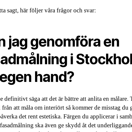
ta sagt, här följer våra frågor och svar:
n jag genomföra en
sadmålning i Stockho
 egen hand?
e definitivt säga att det är bättre att anlita en målare. T
d från att måla om interiört så kommer de misstag du 
påverka det rent estetiska. Färgen du applicerar i sam
fasadmålning ska även ge skydd åt det underliggand