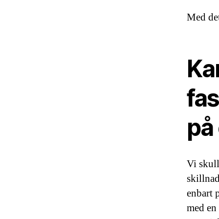
Med det
Ka
fa
på
Vi skull
skillna
enbart 
med en 