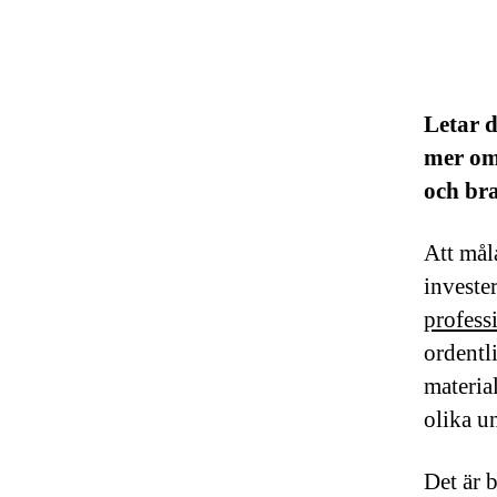
Letar d
mer om 
och bra
Att mål
investe
profess
ordentl
material
olika u
Det är 