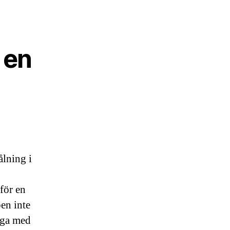
 en
ålning i
rför en
pen inte
noga med