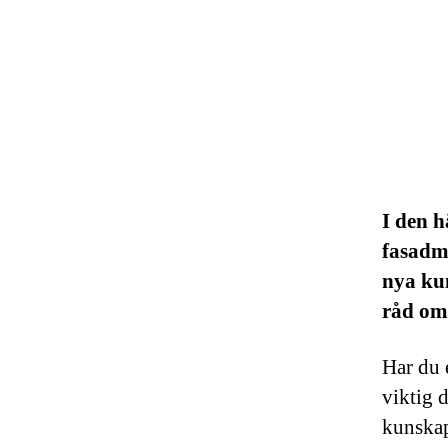
I den h
fasadmå
nya ku
råd om
Har du 
viktig 
kunskap