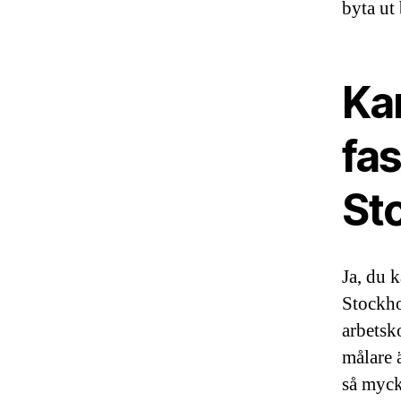
byta ut
Ka
fa
St
Ja, du 
Stockho
arbetsko
målare 
så myck