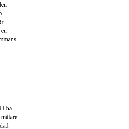
den
o.
ör
 en
ammans.
ll ha
a målare
ldad