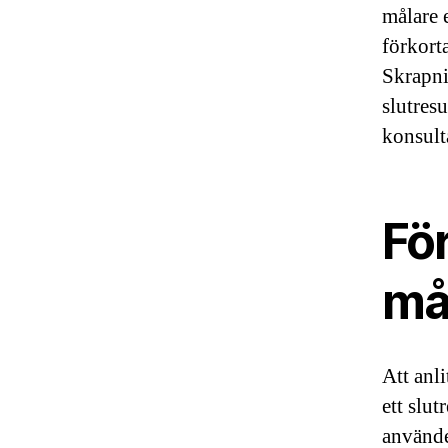
målare 
förkort
Skrapni
slutresu
konsult
För
må
Att anl
ett slut
använde