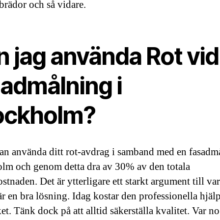
 brädor och så vidare.
n jag använda Rot vid
sadmålning i
ockholm?
kan använda ditt rot-avdrag i samband med en fasadm
lm och genom detta dra av 30% av den totala
stnaden. Det är ytterligare ett starkt argument till va
är en bra lösning. Idag kostar den professionella hjäl
et. Tänk dock på att alltid säkerställa kvalitet. Var 