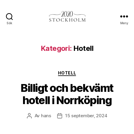
Sök
Meny
Stockholm2020.se
Kategori:
Hotell
Kategorier
HOTELL
Billigt och bekvämt
hotell i Norrköping
Av
hans
15 september, 2024
Inläggsförfattare
Inläggsdatum