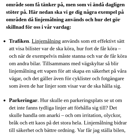
område som få tänker på, men som vi ändå dagligen
stöter på. Här nedan ska vi ge dig några exempel på
områden då linjemålning används och hur det gör
skillnad för oss i vår vardag:
Trafiken
.
Linjemålning
används som ett effektivt sätt
att visa bilister var de ska köra, hur fort de får köra –
och när de exempelvis måste stanna och var de får köra
om andra bilar. Tillsammans med vägskyltar så blir
linjemålning ett vapen för att skapa en säkerhet på våra
vägar, och det gäller även för cyklister och fotgängare
som även de har linjer som visar var de ska hålla sig.
Parkeringar
. Hur skulle en parkeringsplats se ut om
det inte fanns tydliga linjer att förhålla sig till? Det
skulle handla om anarki – och om irritation, olyckor,
bråk och ett kaos på det stora hela. Linjemålning bidrar
till säkerhet och bättre ordning. Var får jag ställa bilen,