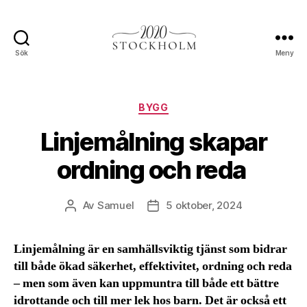
Sök
Meny
Stockholm2020.se
Kategorier
BYGG
Linjemålning skapar
ordning och reda
Av
Samuel
5 oktober, 2024
Inläggsförfattare
Inläggsdatum
Linjemålning är en samhällsviktig tjänst som bidrar
till både ökad säkerhet, effektivitet, ordning och reda
– men som även kan uppmuntra till både ett bättre
idrottande och till mer lek hos barn. Det är också ett