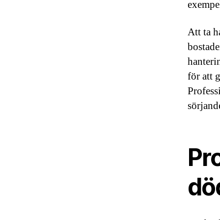
exempel
Att ta 
bostade
hanteri
för att 
Professi
sörjande
Pro
dö