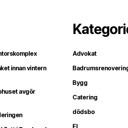
Kategori
ontorskomplex
Advokat
ket innan vintern
Badrumsrenoverin
Bygg
pphuset avgör
Catering
dödsbo
deringen
El