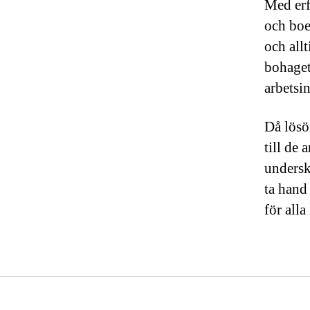
Med erf
och boe
och all
bohaget
arbetsi
Då lösö
till de
undersko
ta hand
för alla