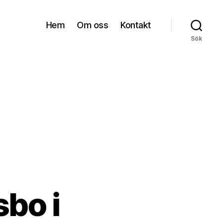
Hem
Om oss
Kontakt
Sök
sbo i