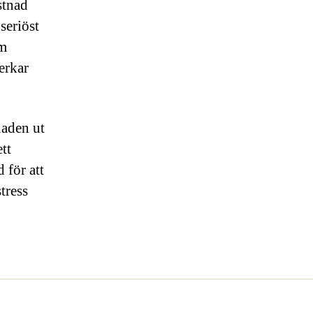
stnad
seriöst
om
erkar
naden ut
tt
 för att
tress