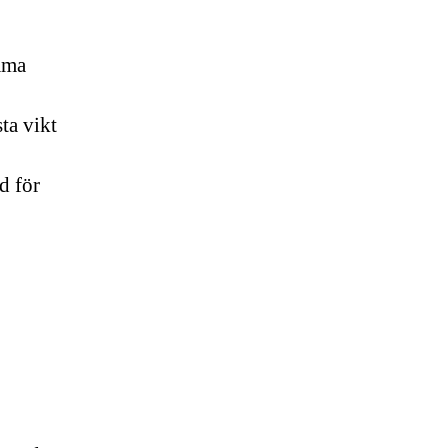
mma
ta vikt
d för