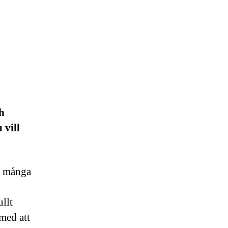
h
 vill
s många
ullt
med att