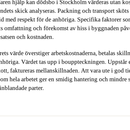
aren hjälp kan dödsbo i Stockholm värderas utan ko
ndets skick analyseras. Packning och transport sköts 
tid med respekt för de anhöriga. Specifika faktorer s
s omfattning och förekomst av hiss i byggnaden påv
nsatsen och kostnaden.
rets värde överstiger arbetskostnaderna, betalas skill
 anhöriga. Värdet tas upp i bouppteckningen. Uppstår e
tt, faktureras mellanskillnaden. Att vara ute i god tid
 om hela arbetet ger en smidig hantering och mindre s
 inblandade parter.