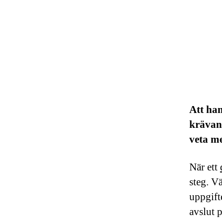
Att ha
krävand
veta me
När ett
steg. V
uppgifte
avslut 