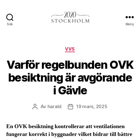
Sök
Meny
Stockholm2020.se
Kategorier
VVS
Varför regelbunden OVK
besiktning är avgörande
i Gävle
Av
harald
19 mars, 2025
Inläggsförfattare
Inläggsdatum
En OVK besiktning kontrollerar att ventilationen
fungerar korrekt i byggnader vilket bidrar till bättre